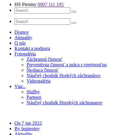
HS Pieniny
0907 111 195
Domov
Aktuality
O nás
Kontakt a podpora
Fotogaléria
Záchranná činnosť
Preventívna činnosť a práca s verejnosťou
Školiaca činnosť
Náučný chodník Horkých záchranárov
Videogaléria
Viac..
Služby
Partneri
Náučný chodník Horských záchranarov
On 7 jan 2022
By hspieniny
Aktuality