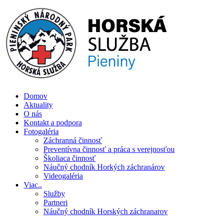
Skip
to
content
Číslo záchrannej služby: 0907 111 195
Domov
Aktuality
O nás
Kontakt a podpora
Fotogaléria
Záchranná činnosť
Preventívna činnosť a práca s verejnosťou
Školiaca činnosť
Náučný chodník Horkých záchranárov
Videogaléria
Viac..
Služby
Partneri
Náučný chodník Horských záchranarov