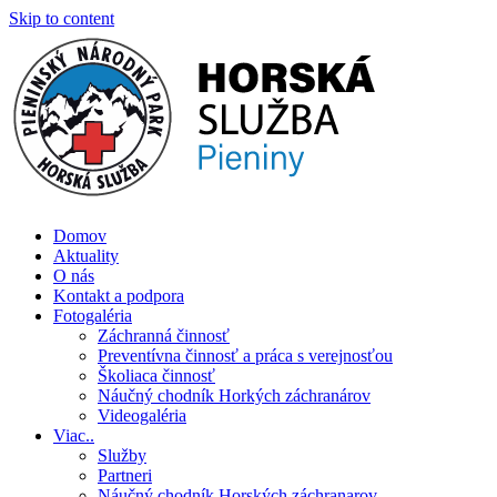
Skip to content
Číslo záchrannej služby: 0907 111 195
Domov
Aktuality
O nás
Kontakt a podpora
Fotogaléria
Záchranná činnosť
Preventívna činnosť a práca s verejnosťou
Školiaca činnosť
Náučný chodník Horkých záchranárov
Videogaléria
Viac..
Služby
Partneri
Náučný chodník Horských záchranarov