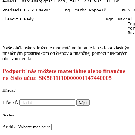
e-mail: hspienap@gmail.com, tel: +421 907 111 195

Predseda HS PIENAPu:     Ing. Marko Popovič      0905 3
Členovia Rady:                             Mgr. Michal 
                                                    Ing
                                                    Mgr
                                                    Bc.
Naše občianske združenie momentálne funguje len vďaka vlastným
finančným prostriedkom od členov a finančnej pomoci niektorých
obcí zamaguria.
Podporiť nás môžete materiálne alebo finančne
na číslo účtu: SK5811110000001147440005
Hľadať
Hľadať:
Archív
Archív