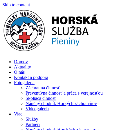
Skip to content
Číslo záchrannej služby: 0907 111 195
Domov
Aktuality
O nás
Kontakt a podpora
Fotogaléria
Záchranná činnosť
Preventívna činnosť a práca s verejnosťou
Školiaca činnosť
Náučný chodník Horkých záchranárov
Videogaléria
Viac..
Služby
Partneri
Náučný chodník Horských záchranarov