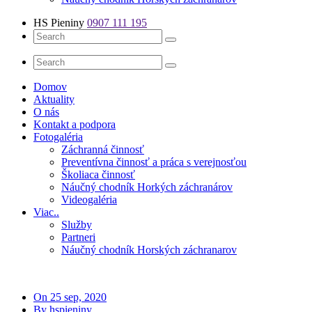
HS Pieniny
0907 111 195
Domov
Aktuality
O nás
Kontakt a podpora
Fotogaléria
Záchranná činnosť
Preventívna činnosť a práca s verejnosťou
Školiaca činnosť
Náučný chodník Horkých záchranárov
Videogaléria
Viac..
Služby
Partneri
Náučný chodník Horských záchranarov
On 25 sep, 2020
By hspieniny