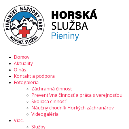
Skip
to
content
Číslo záchrannej služby: 0907 111 195
Domov
Aktuality
O nás
Kontakt a podpora
Fotogaléria
Záchranná činnosť
Preventívna činnosť a práca s verejnosťou
Školiaca činnosť
Náučný chodník Horkých záchranárov
Videogaléria
Viac..
Služby