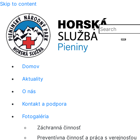
Skip to content
Číslo záchrannej služby: 0907
Domov
111 195
Aktuality
O nás
Kontakt a podpora
Fotogaléria
Záchranná činnosť
Preventívna činnosť a práca s verejnosťou