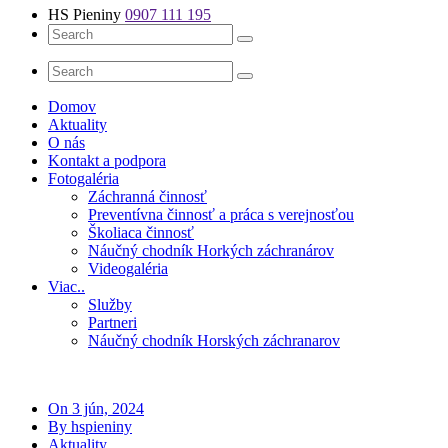
HS Pieniny
0907 111 195
Domov
Aktuality
O nás
Kontakt a podpora
Fotogaléria
Záchranná činnosť
Preventívna činnosť a práca s verejnosťou
Školiaca činnosť
Náučný chodník Horkých záchranárov
Videogaléria
Viac..
Služby
Partneri
Náučný chodník Horských záchranarov
On 3 jún, 2024
By hspieniny
Aktuality