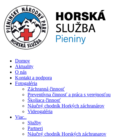
Skip
to
content
Číslo záchrannej služby: 0907 111 195
Domov
Aktuality
O nás
Kontakt a podpora
Fotogaléria
Záchranná činnosť
Preventívna činnosť a práca s verejnosťou
Školiaca činnosť
Náučný chodník Horkých záchranárov
Videogaléria
Viac..
Služby
Partneri
Náučný chodník Horských záchranarov