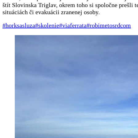
štít Slovinska Triglav, okrem toho si spoločne prešli
situáciách či evakuácii zranenej osoby.
#horksasluza
#skolenie
#viaferrata
#robimetosrdcom