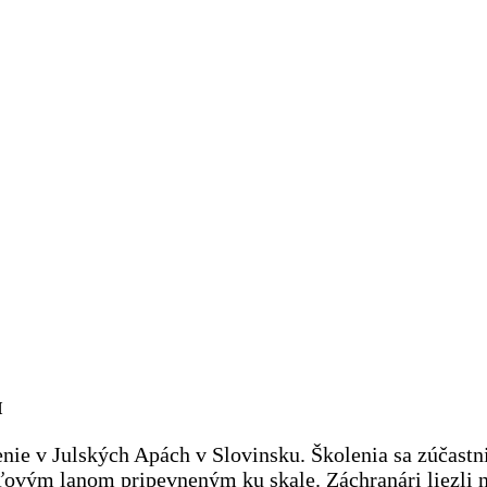
H
ie v Julských Apách v Slovinsku. Školenia sa zúčastnil
oceľovým lanom pripevneným ku skale. Záchranári liezli n