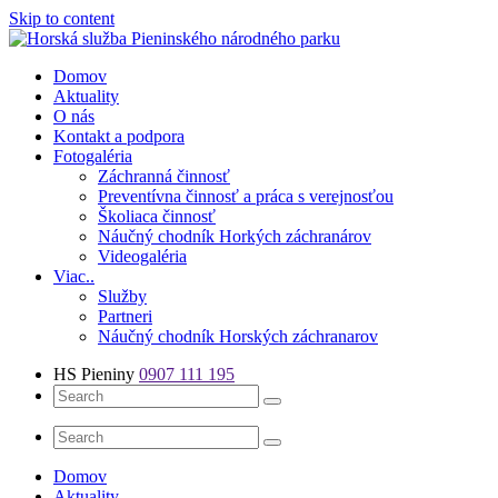
Skip to content
Číslo záchrannej služby: 0907 111 195
Domov
Aktuality
O nás
Kontakt a podpora
Fotogaléria
Záchranná činnosť
Preventívna činnosť a práca s verejnosťou
Školiaca činnosť
Náučný chodník Horkých záchranárov
Videogaléria
Viac..
Služby
Partneri
Náučný chodník Horských záchranarov
HS Pieniny
0907 111 195
Domov
Aktuality