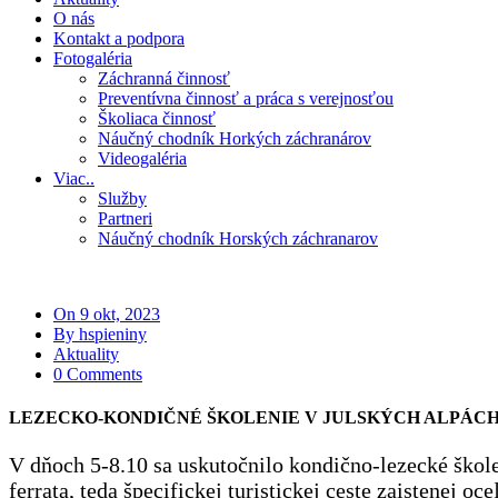
O nás
Kontakt a podpora
Fotogaléria
Záchranná činnosť
Preventívna činnosť a práca s verejnosťou
Školiaca činnosť
Náučný chodník Horkých záchranárov
Videogaléria
Viac..
Služby
Partneri
Náučný chodník Horských záchranarov
On 9 okt, 2023
By hspieniny
Aktuality
0 Comments
LEZECKO-KONDIČNÉ ŠKOLENIE V JULSKÝCH ALPÁC
V dňoch 5-8.10 sa uskutočnilo kondično-lezecké školen
ferrata, teda špecifickej turistickej ceste zaistenej 