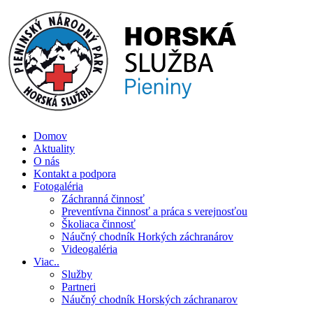
Skip
to
content
Číslo záchrannej služby: 0907 111 195
Domov
Aktuality
O nás
Kontakt a podpora
Fotogaléria
Záchranná činnosť
Preventívna činnosť a práca s verejnosťou
Školiaca činnosť
Náučný chodník Horkých záchranárov
Videogaléria
Viac..
Služby
Partneri
Náučný chodník Horských záchranarov