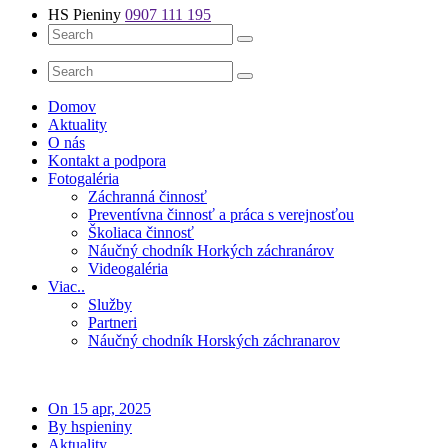
HS Pieniny
0907 111 195
Domov
Aktuality
O nás
Kontakt a podpora
Fotogaléria
Záchranná činnosť
Preventívna činnosť a práca s verejnosťou
Školiaca činnosť
Náučný chodník Horkých záchranárov
Videogaléria
Viac..
Služby
Partneri
Náučný chodník Horských záchranarov
On 15 apr, 2025
By hspieniny
Aktuality