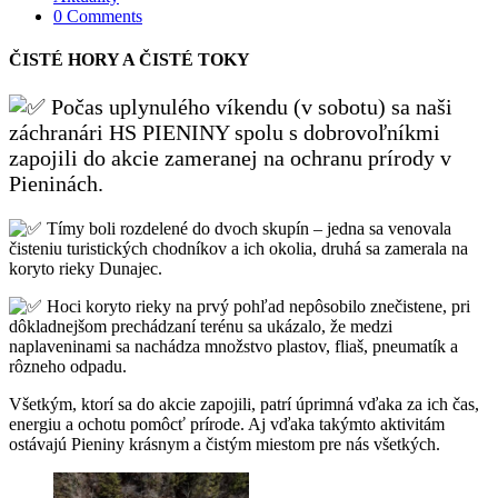
0 Comments
ČISTÉ HORY A ČISTÉ TOKY
Počas uplynulého víkendu (v sobotu) sa naši
záchranári HS PIENINY spolu s dobrovoľníkmi
zapojili do akcie zameranej na ochranu prírody v
Pieninách.
Tímy boli rozdelené do dvoch skupín – jedna sa venovala
čisteniu turistických chodníkov a ich okolia, druhá sa zamerala na
koryto rieky Dunajec.
Hoci koryto rieky na prvý pohľad nepôsobilo znečistene, pri
dôkladnejšom prechádzaní terénu sa ukázalo, že medzi
naplaveninami sa nachádza množstvo plastov, fliaš, pneumatík a
rôzneho odpadu.
Všetkým, ktorí sa do akcie zapojili, patrí úprimná vďaka za ich čas,
energiu a ochotu pomôcť prírode. Aj vďaka takýmto aktivitám
ostávajú Pieniny krásnym a čistým miestom pre nás všetkých.