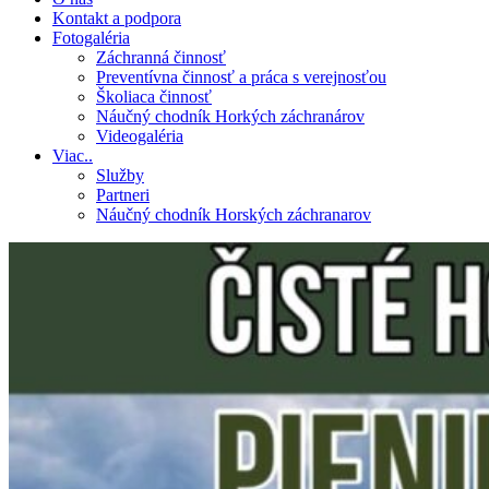
Kontakt a podpora
Fotogaléria
Záchranná činnosť
Preventívna činnosť a práca s verejnosťou
Školiaca činnosť
Náučný chodník Horkých záchranárov
Videogaléria
Viac..
Služby
Partneri
Náučný chodník Horských záchranarov