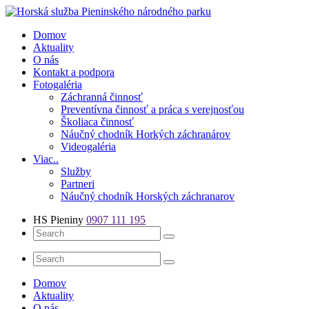
Skip
to
Číslo záchrannej služby: 0907 111 195
Domov
content
Aktuality
O nás
Kontakt a podpora
Fotogaléria
Záchranná činnosť
Preventívna činnosť a práca s verejnosťou
Školiaca činnosť
Náučný chodník Horkých záchranárov
Videogaléria
Viac..
Služby
Partneri
Náučný chodník Horských záchranarov
HS Pieniny
0907 111 195
Domov
Aktuality
O nás