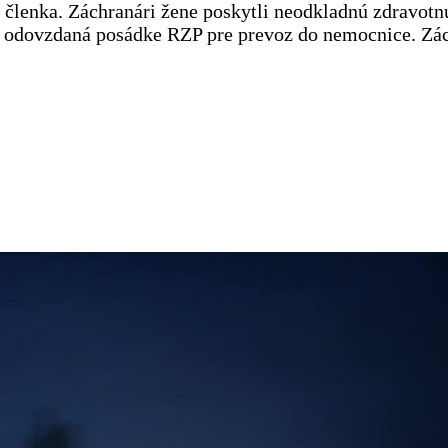
 členka. Záchranári žene poskytli neodkladnú zdravotnú 
la odovzdaná posádke RZP pre prevoz do nemocnice. Zá