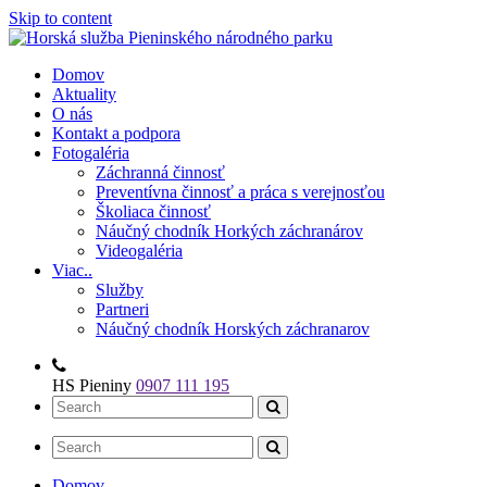
Skip to content
Číslo záchrannej služby: 0907 111 195
Domov
Aktuality
O nás
Kontakt a podpora
Fotogaléria
Záchranná činnosť
Preventívna činnosť a práca s verejnosťou
Školiaca činnosť
Náučný chodník Horkých záchranárov
Videogaléria
Viac..
Služby
Partneri
Náučný chodník Horských záchranarov
HS Pieniny
0907 111 195
Domov