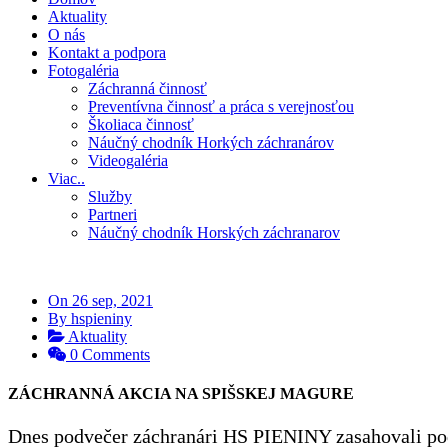
Aktuality
O nás
Kontakt a podpora
Fotogaléria
Záchranná činnosť
Preventívna činnosť a práca s verejnosťou
Školiaca činnosť
Náučný chodník Horkých záchranárov
Videogaléria
Viac..
Služby
Partneri
Náučný chodník Horských záchranarov
On 26 sep, 2021
By hspieniny
Aktuality
0 Comments
ZÁCHRANNÁ AKCIA NA SPIŠSKEJ MAGURE
Dnes podvečer záchranári HS PIENINY zasahovali pod 