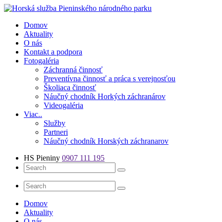
Skip
to
Číslo záchrannej služby: 0907 111 195
Domov
content
Aktuality
O nás
Kontakt a podpora
Fotogaléria
Záchranná činnosť
Preventívna činnosť a práca s verejnosťou
Školiaca činnosť
Náučný chodník Horkých záchranárov
Videogaléria
Viac..
Služby
Partneri
Náučný chodník Horských záchranarov
HS Pieniny
0907 111 195
Domov
Aktuality
O nás