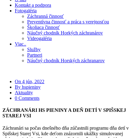
Kontakt a podpora
Fotogaléria
Záchranná činnosť
Preventívna činnosť a práca s verejnosťou
Školiaca činnosť
Náučný chodník Horkých záchranárov
Videogaléria
Viac..
Služby
Partneri
Náučný chodník Horských záchranarov
On 4 jún, 2022
By hspieniny
Aktuality
0 Comments
ZÁCHRANÁRI HS PIENINY A DEŇ DETÍ V SPIŠSKEJ
STAREJ VSI
Záchranári sa počas dnešného dňa zúčastnili programu dňa detí v
Spišskej Starej Vsi, kde deťom znázornili ukážky simulovanej