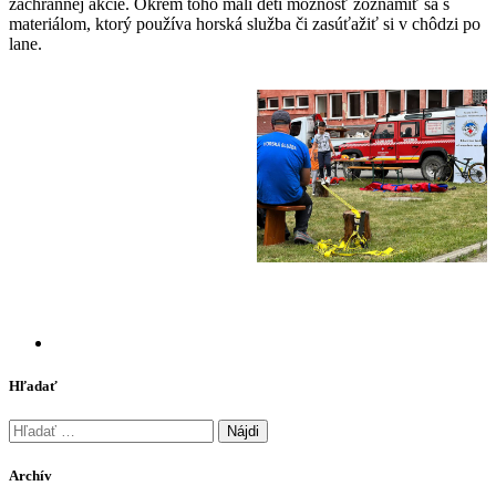
záchrannej akcie. Okrem toho mali deti možnosť zoznámiť sa s
materiálom, ktorý používa horská služba či zasúťažiť si v chôdzi po
lane.
Hľadať
Hľadať:
Archív