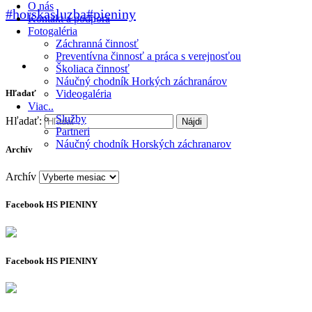
O nás
#horskasluzba
#pieniny
Kontakt a podpora
Fotogaléria
Záchranná činnosť
Preventívna činnosť a práca s verejnosťou
Školiaca činnosť
Náučný chodník Horkých záchranárov
Hľadať
Videogaléria
Viac..
Služby
Hľadať:
Partneri
Náučný chodník Horských záchranarov
Archív
Archív
Facebook HS PIENINY
Facebook HS PIENINY