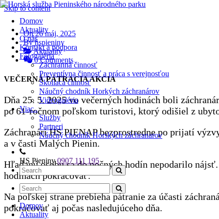
Skip to content
Číslo záchrannej služby: 0907 111 195
Domov
Aktuality
On 26 máj, 2025
O nás
By hspieniny
Kontakt a podpora
Aktuality
Fotogaléria
0 Comments
Záchranná činnosť
Preventívna činnosť a práca s verejnosťou
VEČERNÁ PÁTRACIA AKCIA
Školiaca činnosť
Náučný chodník Horkých záchranárov
Dňa 25. 5. 2025 vo večerných hodinách boli záchraná
Videogaléria
Viac..
po 61-ročnom poľskom turistovi, ktorý odišiel z ubyto
Služby
Partneri
Záchranári HS PIENAP bezprostredne po prijatí výzvy v
Náučný chodník Horských záchranarov
a v časti Malých Pienin.
HS Pieniny
0907 111 195
Hľadanú osobu sa do nočných hodín nepodarilo nájsť. 
hodinách pokračovať.
Na poľskej strane prebieha pátranie za účasti záchra
Domov
pokračovať aj počas nasledujúceho dňa.
Aktuality