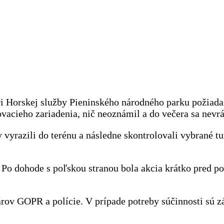
ri Horskej služby Pieninského národného parku požiad
vacieho zariadenia, nič neoznámil a do večera sa nevrát
yrazili do terénu a následne skontrolovali vybrané tu
Po dohode s poľskou stranou bola akcia krátko pred p
nárov GOPR a polície. V prípade potreby súčinnosti sú 