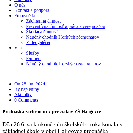
O nás
Kontakt a podpora
Fotogaléria
Záchranná činnosť
Preventívna činnosť a práca s verejnosťou
Školiaca činnosť
Náučný chodník Horkých záchranárov
Videogaléria
Viac..
Služby
Partneri
Náučný chodník Horských záchranarov
On 28 jún, 2024
By hspieniny
Aktuality
0 Comments
Prednáška záchranárov pre žiakov ZŠ Haligovce
Dňa 26.6. sa k ukončeniu školského roka konala v
základnej škole v obci Haligovce prednáška