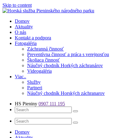
Skip to content
Číslo záchrannej služby: 0907 111 195
Domov
Aktuality
O nás
Kontakt a podpora
Fotogaléria
Záchranná činnosť
Preventívna činnosť a práca s verejnosťou
Školiaca činnosť
Náučný chodník Horkých záchranárov
Videogaléria
Viac..
Služby
Partneri
Náučný chodník Horských záchranarov
HS Pieniny
0907 111 195
Domov
Aktuality