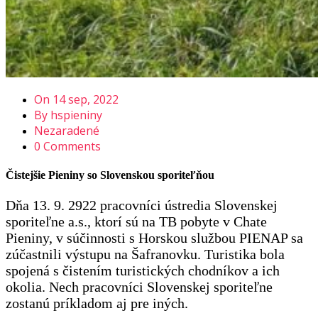
On 14 sep, 2022
By hspieniny
Nezaradené
0 Comments
Čistejšie Pieniny so Slovenskou sporiteľňou
Dňa 13. 9. 2922 pracovníci ústredia Slovenskej
sporiteľne a.s., ktorí sú na TB pobyte v Chate
Pieniny, v súčinnosti s Horskou službou PIENAP sa
zúčastnili výstupu na Šafranovku. Turistika bola
spojená s čistením turistických chodníkov a ich
okolia. Nech pracovníci Slovenskej sporiteľne
zostanú príkladom aj pre iných.